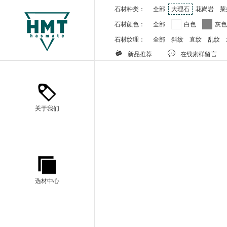
石材种类：
全部
大理石
花岗岩
莱
石材颜色：
全部
白色
灰
石材纹理：
全部
斜纹
直纹
乱纹


新品推荐
在线索样留言
关于我们
选材中心