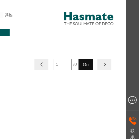
其他
/0

Go



联
系