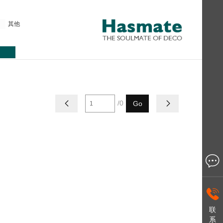
其他
/0

Go



联
系