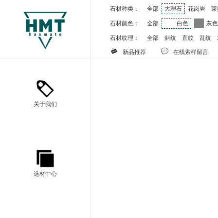
石材种类：
全部
大理石
花岗岩
莱
石材颜色：
全部
白色
灰
石材纹理：
全部
斜纹
直纹
乱纹


新品推荐
在线索样留言
关于我们
选材中心