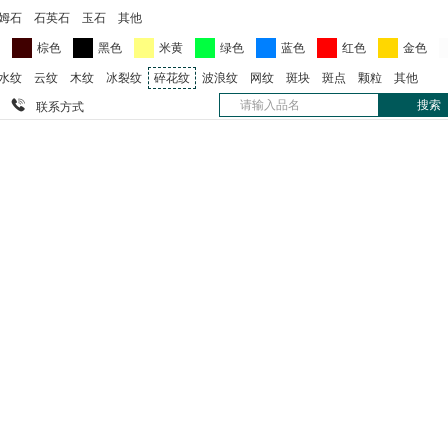
姆石
石英石
玉石
其他
色
棕色
黑色
米黄
绿色
蓝色
红色
金色
水纹
云纹
木纹
冰裂纹
碎花纹
波浪纹
网纹
斑块
斑点
颗粒
其他

联系方式