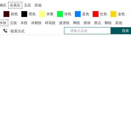
姆石
石英石
玉石
其他
色
棕色
黑色
米黄
绿色
蓝色
红色
金色
水纹
云纹
木纹
冰裂纹
碎花纹
波浪纹
网纹
斑块
斑点
颗粒
其他

联系方式