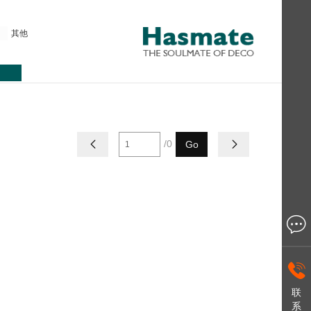
其他
/0

Go



联
系