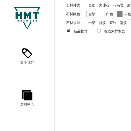
石材种类：
全部
大理石
花岗岩
莱
石材颜色：
全部
白色
灰
石材纹理：
全部
斜纹
直纹
乱纹


新品推荐
在线索样留言
关于我们
选材中心